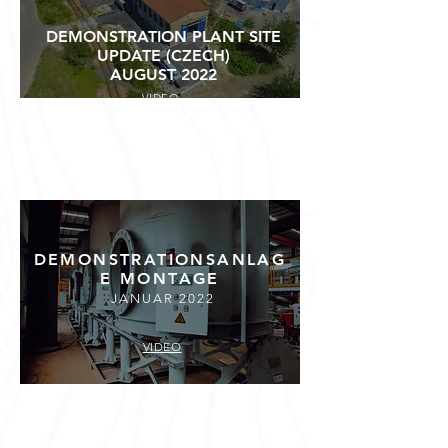
STANDORTS DER
DEMONSTRATIONSANLAGE
DEMONSTRATION PLANT SITE
AUGUST 2022
UPDATE (CZECH)
AUGUST 2022
VIDEO
DEMONSTRATIONSANLAG
E MONTAGE
JANUAR 2022
VIDEO